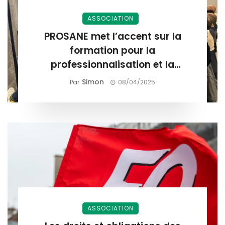
ASSOCIATION
PROSANE met l’accent sur la
formation pour la
professionnalisation et la
valorisation des compétences.
Simon
Par
08/04/2025
ASSOCIATION