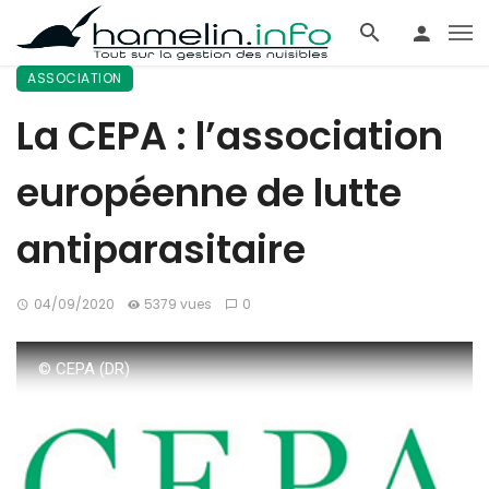
ASSOCIATION
La CEPA : l’association
européenne de lutte
antiparasitaire
04/09/2020
5379 vues
0
© CEPA (DR)