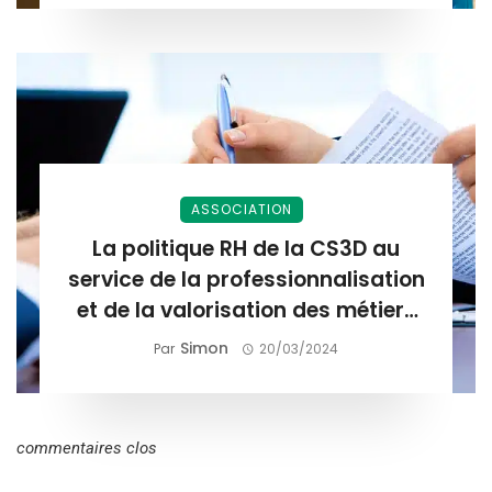
ASSOCIATION
La politique RH de la CS3D au
service de la professionnalisation
et de la valorisation des métiers
de la gestion du risque nuisible
Simon
Par
20/03/2024
commentaires clos