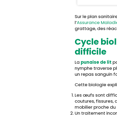
Sur le plan sanitai
l’
Assurance Maladi
grattage, des réac
Cycle biol
difficile
La
punaise de lit
pa
nymphe traverse pl
un repas sanguin f
Cette biologie expli
Les œufs sont diffi
coutures, fissures, 
mobilier proche du
Un traitement incom