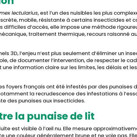
ion
mex lectularius
, est l’un des nuisibles les plus complex
iscrète, mobile, résistante à certains insecticides et 
s difficiles d’accès, elle impose une méthode rigoureu
mécanique, traitement thermique, recours raisonné au
els 3D, l’enjeu n’est plus seulement d’éliminer un insect
ole, de documenter l’intervention, de respecter le ca
 une information claire sur les limites, les délais et le
 des foyers français ont été infestés par des punaises de
notamment la recrudescence des infestations à l’esso
te des punaises aux insecticides.
re la punaise de lit
ulte est visible à l’œil nu. Elle mesure approximativeme
 une couleur généralement brune et ne vole pas. Elle