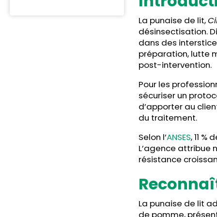
Introduct
La punaise de lit,
Ci
désinsectisation. D
dans des interstice
préparation, lutte 
post-intervention.
Pour les professionn
sécuriser un protoc
d’apporter au client
du traitement.
Selon l’
ANSES
, 11 %
L’agence attribue 
résistance croissan
Reconnaît
La punaise de lit ad
de pomme, présente