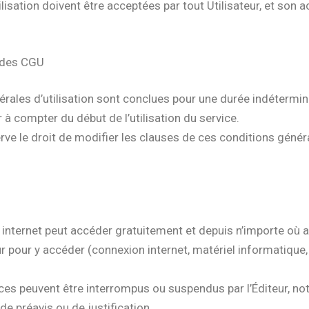
ilisation doivent être acceptées par tout Utilisateur, et son 
e des CGU
́rales d’utilisation sont conclues pour une durée indétermin
ur à compter du début de l’utilisation du service.
rve le droit de modifier les clauses de ces conditions général
à internet peut accéder gratuitement et depuis n’importe ou
eur pour y accéder (connexion internet, matériel informatique,
vices peuvent être interrompus ou suspendus par l’Éditeur, n
e préavis ou de justification.