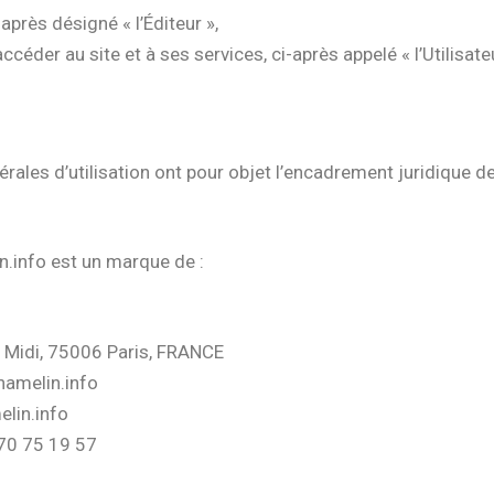
après désigné « l’Éditeur »,
́der au site et à ses services, ci-après appelé « l’Utilisate
́rales d’utilisation ont pour objet l’encadrement juridique de 
in.info est un marque de :
e Midi, 75006 Paris, FRANCE
hamelin.info
lin.info
70 75 19 57