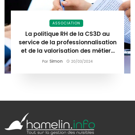
ASSOCIATION
La politique RH de la CS3D au
service de la professionnalisation
et de la valorisation des métiers
de la gestion du risque nuisible
Simon
Par
20/03/2024