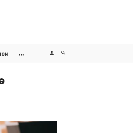
ION
e