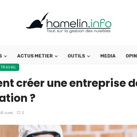
S
ACTUS METIER
OUTILS
MEDIA
OPIN
 TRAVAIL
t créer une entreprise d
ation ?
68 vues
0