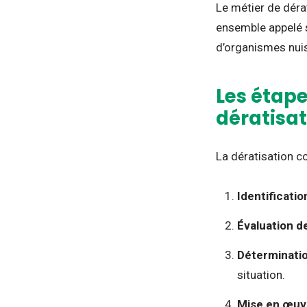
Le métier de déra
ensemble appelé s
d’organismes nuis
Les étape
dératisa
La dératisation c
Identificatio
Évaluation d
Déterminatio
situation.
Mise en œuv