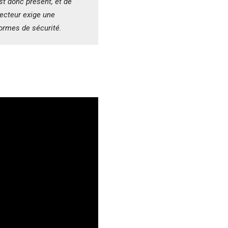
st donc présent, et de
ecteur exige une
normes de sécurité.