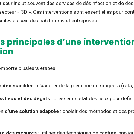
tiseur inclut souvent des services de désinfection et de dés
ecteur « 3D ». Ces interventions sont essentielles pour cont
ibles au sein des habitations et entreprises.
s principales d’une interventio
tion
omporte plusieurs étapes :
n des nuisibles
: s’assurer de la présence de rongeurs (rats, s
es lieux et des dégâts
: dresser un état des lieux pour défin
n d’une solution adaptée
: choisir des méthodes et des pro
re des mesures
: utiliser des techniques de capture, appliq