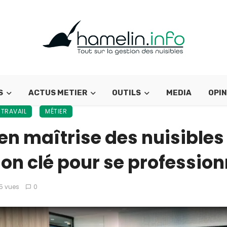
S
ACTUS METIER
OUTILS
MEDIA
OPIN
 TRAVAIL
MÉTIER
en maîtrise des nuisibles 
on clé pour se profession
5 vues
0