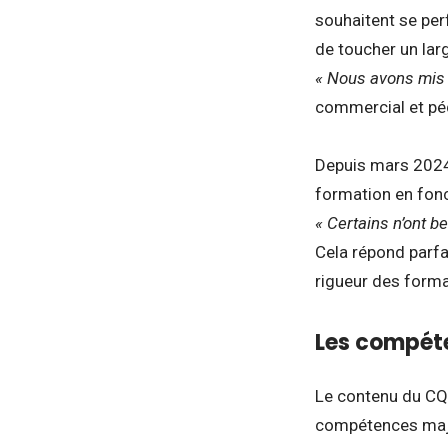
souhaitent se per
de toucher un lar
« Nous avons mis e
commercial et p
Depuis mars 2024
formation en fonc
« Certains n’ont b
Cela répond parfa
rigueur des format
Les compéten
Le contenu du CQP
compétences maj