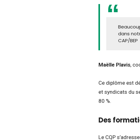
Beaucoup
dans notr
CAP/BEP
Maëlle Plavis
, co
Ce diplôme est dé
et syndicats du s
80 %.
Des formati
Le CQP s’adresse