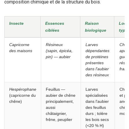
composition chimique et de la structure du bois.
Insecte
Essences
Raison
Loca
ciblées
biologique
typi
Insecte
Essences
Raison
Loca
Capricorne
Résineux
Larves
Char
ciblées
biologique
typi
des maisons
(sapin, épicéa,
dépendantes
aprè
pin) — aubier
de protéines
guerr
présentes
rési
dans l'aubier
franç
des résineux
Hespérophane
Feuillus —
Larves
Char
(capricorne du
aubier de chêne
spécialisées
et pl
chêne)
principalement,
dans l'aubier
anci
aussi
des feuillus
chên
châtaignier,
durs ; tolère
mobi
frêne, peuplier
les bois secs
(<20 % H)