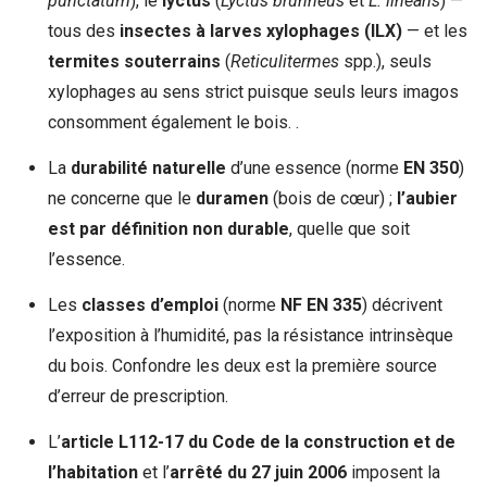
punctatum
), le
lyctus
(
Lyctus brunneus
et
L. linearis
) —
tous des
insectes à larves xylophages (ILX)
— et les
termites souterrains
(
Reticulitermes
spp.), seuls
xylophages au sens strict puisque seuls leurs imagos
consomment également le bois. .
La
durabilité naturelle
d’une essence (norme
EN 350
)
ne concerne que le
duramen
(bois de cœur) ;
l’aubier
est par définition non durable
, quelle que soit
l’essence.
Les
classes d’emploi
(norme
NF EN 335
) décrivent
l’exposition à l’humidité, pas la résistance intrinsèque
du bois. Confondre les deux est la première source
d’erreur de prescription.
L’
article L112-17 du Code de la construction et de
l’habitation
et l’
arrêté du 27 juin 2006
imposent la