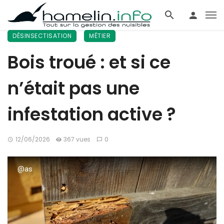
DÉSINSECTISATION
MÉTIER
Bois troué : et si ce
n’était pas une
infestation active ?
12/06/2026
367 vues
0
@as