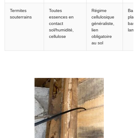
Termites
Toutes
Régime
Bas 
souterrains
essences en
cellulosique
plan
contact
généraliste,
bas,
sol/humidité,
lien
lamb
cellulose
obligatoire
au sol