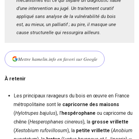
mécanismes est ce qui sépare un diagnostic fiable
d’une intervention au jugé. Un traitement curatif
appliqué sans analyse de la vulnérabilité du bois
est, au mieux, un palliatif ; au pire, il masque une
cause structurelle qui ressurgira ailleurs.
Mettre hamelin.info en favori sur Google
À retenir
Les principaux ravageurs du bois en œuvre en France
métropolitaine sont le
capricorne des maisons
(
Hylotrupes bajulus
), l’
hespérophane
ou capricorne du
chêne (
Hesperophanes cinereus
), la
grosse vrillette
(
Xestobium rufovillosum
), la
petite vrillette
(
Anobium