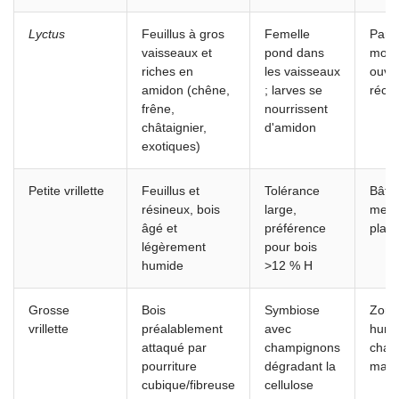
Lyctus
Feuillus à gros
Femelle
Parq
vaisseaux et
pond dans
mobil
riches en
les vaisseaux
ouvr
amidon (chêne,
; larves se
réce
frêne,
nourrissent
châtaignier,
d'amidon
exotiques)
Petite vrillette
Feuillus et
Tolérance
Bâti 
résineux, bois
large,
meub
âgé et
préférence
plan
légèrement
pour bois
humide
>12 % H
Grosse
Bois
Symbiose
Zone
vrillette
préalablement
avec
humi
attaqué par
champignons
char
pourriture
dégradant la
mal v
cubique/fibreuse
cellulose