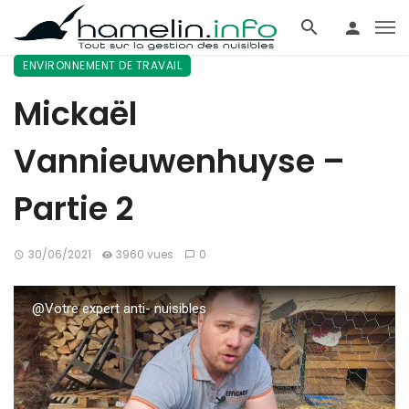
ENVIRONNEMENT DE TRAVAIL
Mickaël
Vannieuwenhuyse –
Partie 2
30/06/2021
3960 vues
0
@Votre expert anti- nuisibles