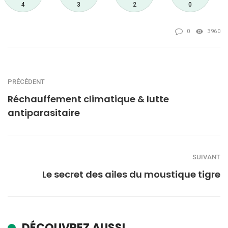
4
3
2
0
0
3960
PRÉCÉDENT
Réchauffement climatique & lutte
antiparasitaire
SUIVANT
Le secret des ailes du moustique tigre
DÉCOUVREZ AUSSI