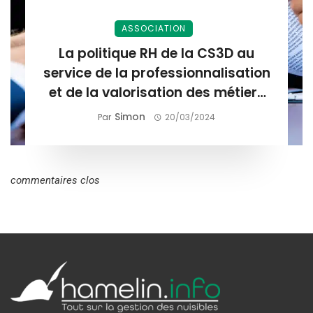
ASSOCIATION
La politique RH de la CS3D au
service de la professionnalisation
et de la valorisation des métiers
de la gestion du risque nuisible
Simon
Par
20/03/2024
commentaires clos