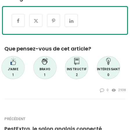
Que pensez-vous de cet article?
J'AIME
BRAVO
INSTRUCTIF
INTÉRESSANT
1
1
2
0
0
2938
PRÉCÉDENT
PestExtra, le salon anglais connecté