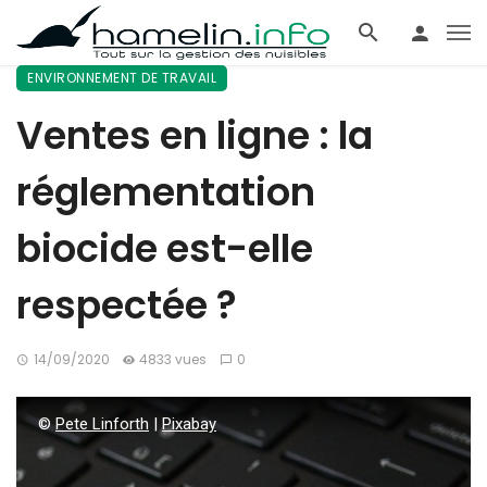
ENVIRONNEMENT DE TRAVAIL
Ventes en ligne : la
réglementation
biocide est-elle
respectée ?
14/09/2020
4833 vues
0
©
Pete Linforth
|
Pixabay