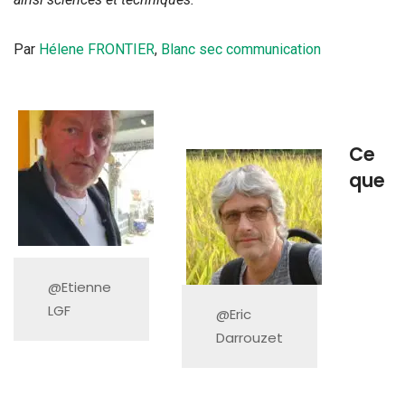
Par
Hélene FRONTIER
,
Blanc sec communication
Ce
que
@Etienne
LGF
@Eric
Darrouzet