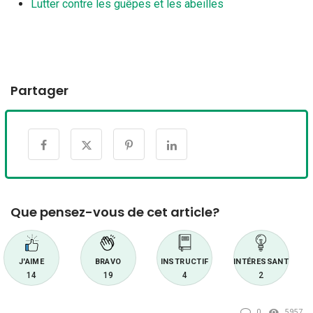
Lutter contre les guêpes et les abeilles
Partager
Que pensez-vous de cet article?
J'AIME
BRAVO
INSTRUCTIF
INTÉRESSANT
14
19
4
2
0
5957