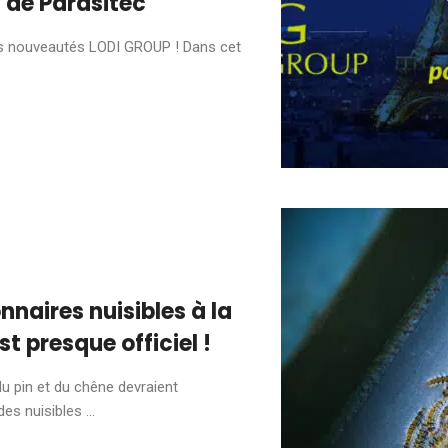
d de Parasitec
s nouveautés LODI GROUP ! Dans cet
nnaires nuisibles à la
t presque officiel !
u pin et du chêne devraient
es nuisibles ...