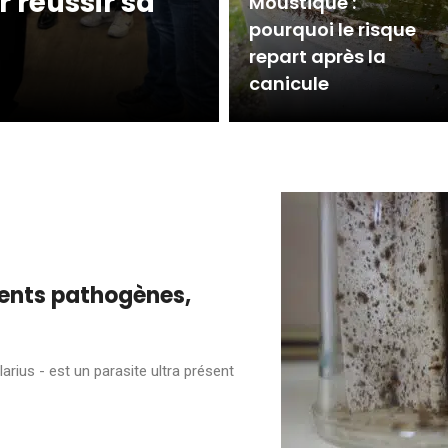
 réussir sa
Moustique :
pourquoi le risque
repart après la
canicule
agents pathogènes,
larius - est un parasite ultra présent