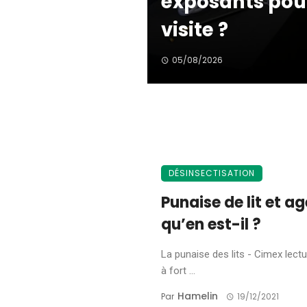
exposants pour
visite ?
05/08/2026
DÉSINSECTISATION
Punaise de lit et 
qu’en est-il ?
La punaise des lits - Cimex lectu
à fort ...
Hamelin
Par
19/12/2021