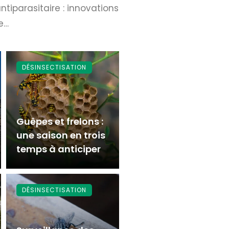
antiparasitaire : innovations
e…
DÉSINSECTISATION
Guêpes et frelons :
une saison en trois
temps à anticiper
DÉSINSECTISATION