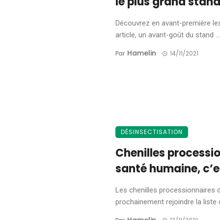
le plus grand stan
Découvrez en avant-première le
article, un avant-goût du stand ...
Hamelin
Par
14/11/2021
DÉSINSECTISATION
Chenilles processio
santé humaine, c’es
Les chenilles processionnaires d
prochainement rejoindre la liste d