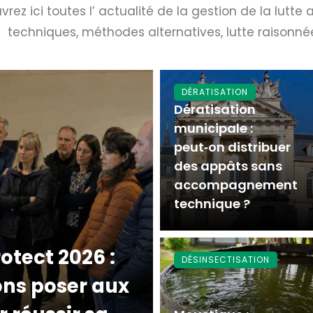
rez ici toutes l’ actualité de la gestion de la lutte 
techniques, méthodes alternatives, lutte raisonné
DÉRATISATION
Dératisation
municipale :
peut‑on distribuer
des appâts sans
accompagnement
technique ?
rotect 2026 :
DÉSINSECTISATION
ons poser aux