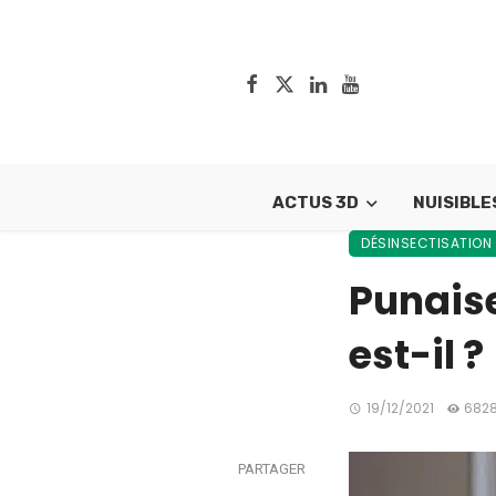
ACTUS 3D
NUISIBLE
DÉSINSECTISATION
Punaise
est-il ?
19/12/2021
6828
PARTAGER