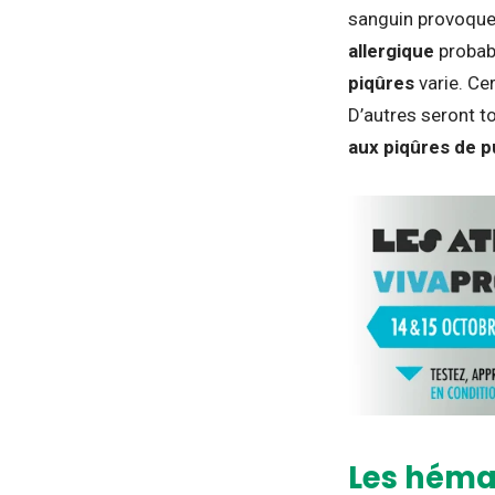
sanguin provoque
allergique
probabl
piqûres
varie. Ce
D’autres seront t
aux piqûres
de p
Les hémat