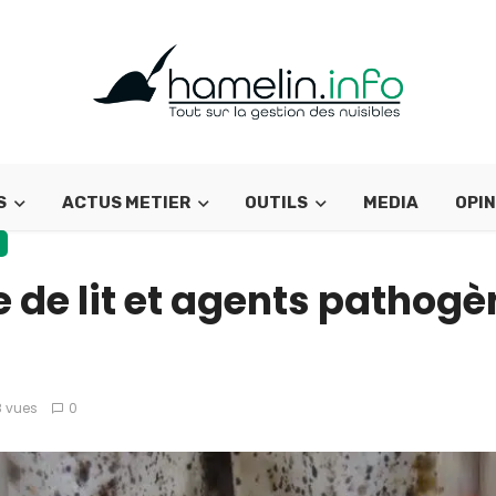
S
ACTUS METIER
OUTILS
MEDIA
OPIN
 de lit et agents pathogè
 vues
0