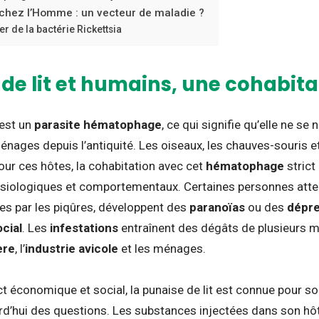
t chez l’Homme : un vecteur de maladie ?
er de la bactérie Rickettsia
de lit et humains, une cohabitat
est un
parasite hématophage
, ce qui signifie qu’elle ne se 
nages depuis l’antiquité. Les oiseaux, les chauves-souris 
Pour ces hôtes, la cohabitation avec cet
hématophage
strict
iologiques et comportementaux. Certaines personnes attein
es par les piqûres, développent des
paranoïas
ou des
dépre
cial
. Les
infestations
entraînent des dégâts de plusieurs m
ère
, l’
industrie avicole
et les ménages.
ct économique et social, la punaise de lit est connue pour s
rd’hui des questions. Les substances injectées dans son hô