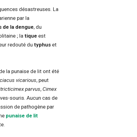
uences désastreuses. La
rienne par la
s de la dengue
, du
itaine ; la
tique
est
teur redouté du
typhus
et
e la punaise de lit ont été
ciacus vicarious
, peut
tricticimex parvus
,
Cimex
ves-souris. Aucun cas de
ission de pathogène par
une
punaise de lit
te.