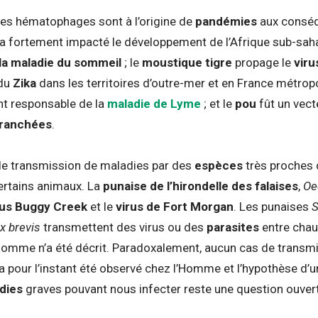
es hématophages sont à l’origine de
pandémies
aux conséq
a fortement impacté le développement de l’Afrique sub-saha
la maladie du sommeil
; le
moustique tigre
propage le
viru
du
Zika
dans les territoires d’outre-mer et en France métropol
nt responsable de la
maladie de Lyme
; et le
pou
fût un vec
tranchées
.
 de transmission de maladies par des
espèces
très proches d
ertains animaux. La
punaise de l’hirondelle des falaises
,
Oe
rus Buggy Creek
et le
virus de Fort Morgan
. Les punaises
S
x brevis
transmettent des virus ou des
parasites
entre chau
Homme n’a été décrit. Paradoxalement, aucun cas de transm
n’a pour l’instant été observé chez l’Homme et l’hypothèse d’
dies
graves pouvant nous infecter reste une question ouver