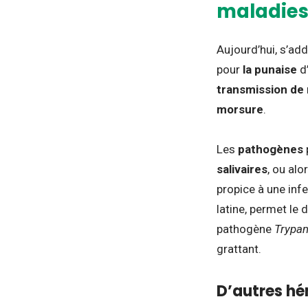
maladie
Aujourd’hui, s’add
pour
la punaise
d
transmission de
morsure
.
Les
pathogènes
salivaires
, ou alo
propice à une infe
latine, permet le
pathogène
Trypa
grattant.
D’autres h