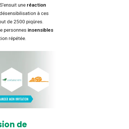
 S’ensuit une
réaction
désensibilisation à ces
out de 2500 piqûres.
 de personnes
insensibles
ion répétée.
sion de