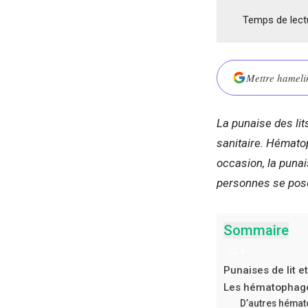
Temps de lect
Mettre hamelin
La punaise des li
sanitaire. Hématop
occasion, la punai
personnes se posen
Sommaire
Punaises de lit e
Les hématophages
D’autres hémat