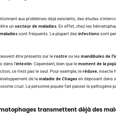
s
itionnant aux problèmes déjà existants, des études s’interrog
’être un
vecteur de maladies
. En effet, chez les hématopha
 maladies
sont fréquents. La plupart des
infections
sont per
peuvent être présents sur le
rostre
ou les
mandibules de l’
rs dans l’
intestin
. Cependant, bien que le
moment de la piqû
ction, ce n’est pas le seul. Pour exemple, le
réduve
, insecte
 développement de la
maladie de Chagas
en déposant dans s
nosoma cruzi
. La personne piquée fait passer le pathogène p
ématophages transmettent déjà des mal