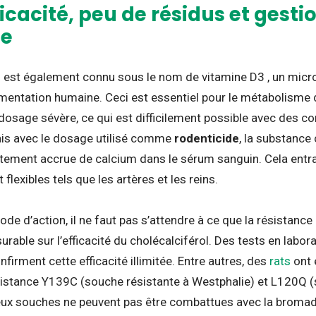
icacité, peu de résidus et gestio
ce
l est également connu sous le nom de vitamine D3 , un micr
imentation humaine. Ceci est essentiel pour le métabolisme 
osage sévère, ce qui est difficilement possible avec des 
ais avec le dosage utilisé comme
rodenticide
, la substance
rtement accrue de calcium dans le sérum sanguin. Cela en
 flexibles tels que les artères et les reins.
de d’action, il ne faut pas s’attendre à ce que la résistance
rable sur l’efficacité du cholécalciférol. Des tests en laborat
irment cette efficacité illimitée. Entre autres, des
rats
ont 
stance Y139C (souche résistante à Westphalie) et L120Q (s
eux souches ne peuvent pas être combattues avec la bromadi