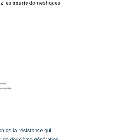
ez les
souris
domestiques
on de la résistance qui
nts de deuxième génération