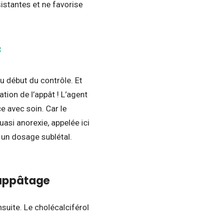
istantes et ne favorise
f
au début du contrôle. Et
tion de l’appât ! L’agent
e avec soin. Car le
uasi anorexie, appelée ici
 un dosage sublétal.
’appâtage
nsuite. Le cholécalciférol