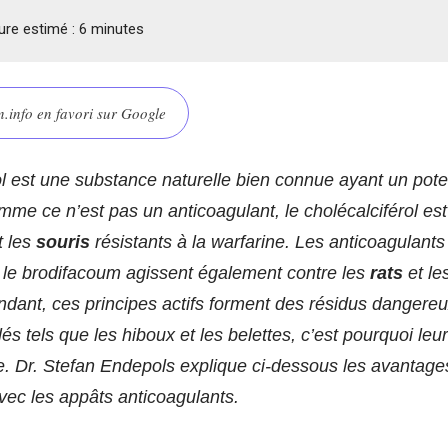
ure estimé :
6
minutes
.info en favori sur Google
ol est une substance naturelle bien connue ayant un pote
mme ce n’est pas un anticoagulant, le cholécalciférol es
t les
souris
résistants à la warfarine. Les anticoagulants
et le brodifacoum agissent également contre les
rats
et le
ndant, ces principes actifs forment des résidus dangereux
s tels que les hiboux et les belettes, c’est pourquoi leur 
te. Dr. Stefan Endepols explique ci-dessous les avantages
avec les appâts anticoagulants.