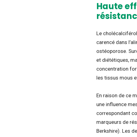
Haute eff
résistan
Le cholécalciféro
carencé dans l’al
ostéoporose. Surd
et diététiques, m
concentration fo
les tissus mous et
En raison de ce mo
une influence mesu
correspondant conf
marqueurs de rési
Berkshire). Les d