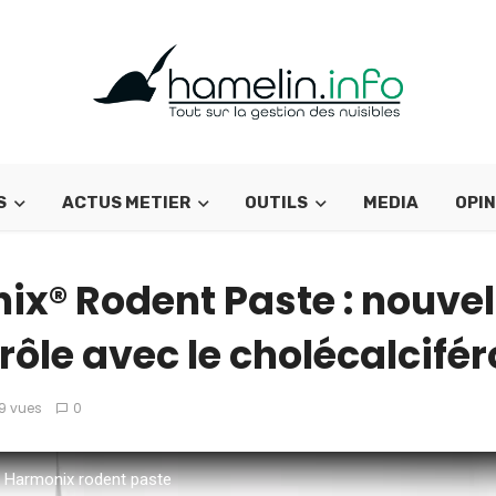
S
ACTUS METIER
OUTILS
MEDIA
OPIN
x® Rodent Paste : nouvel
rôle avec le cholécalcifér
9 vues
0
 Harmonix rodent paste