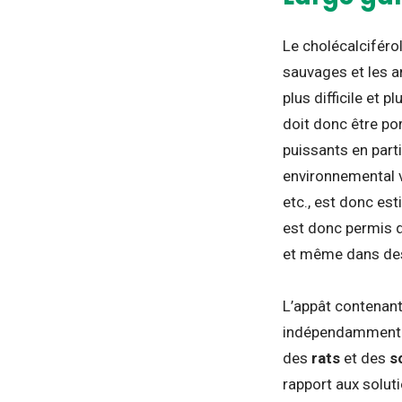
Le cholécalciféro
sauvages et les a
plus difficile et p
doit donc être po
puissants en parti
environnemental vi
etc., est donc est
est donc permis d’
et même dans des
L’appât contenant
indépendamment de 
des
rats
et des
s
rapport aux solut