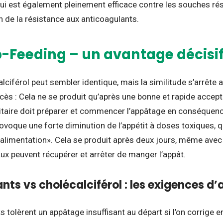
qui est également pleinement efficace contre les souches rés
n de la résistance aux anticoagulants.
p-Feeding – un avantage décisi
lciférol peut sembler identique, mais la similitude s’arrête 
ccès : Cela ne se produit qu’après une bonne et rapide accepta
sitaire doit préparer et commencer l’appâtage en conséquenc
ovoque une forte diminution de l’appétit à doses toxiques, q
 l’alimentation». Cela se produit après deux jours, même avec
aux peuvent récupérer et arrêter de manger l’appât.
nts vs cholécalciférol : les exigences d
 tolèrent un appâtage insuffisant au départ si l’on corrige e