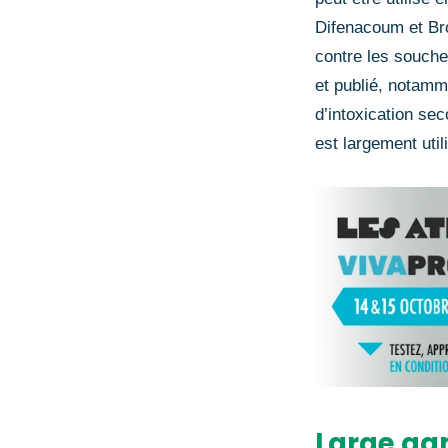
Difenacoum et Bro
contre les souches
et publié, notamm
d’intoxication sec
est largement util
Large ga