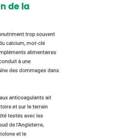
n de la
onutriment trop souvent
du calcium, mot-clé
compléments alimentaires
 conduit à une
traîne des dommages dans
 aux anticoagulants ait
oire et sur le terrain
été testés avec les
ud de l’Angleterre,
olone et le