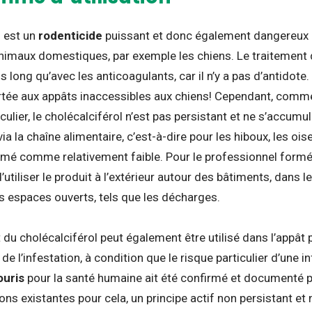
l est un
rodenticide
puissant et donc également dangereux 
nimaux domestiques, par exemple les chiens. Le traitement d
lus long qu’avec les anticoagulants, car il n’y a pas d’antidote
rtée aux appâts inaccessibles aux chiens! Cependant, comme
culier, le cholécalciférol n’est pas persistant et ne s’accumul
a la chaîne alimentaire, c’est-à-dire pour les hiboux, les ois
imé comme relativement faible. Pour le professionnel formé ou 
utiliser le produit à l’extérieur autour des bâtiments, dans 
 espaces ouverts, tels que les décharges.
 du cholécalciférol peut également être utilisé dans l’appât
l’infestation, à condition que le risque particulier d’une in
ouris
pour la santé humaine ait été confirmé et documenté p
ions existantes pour cela, un principe actif non persistant e