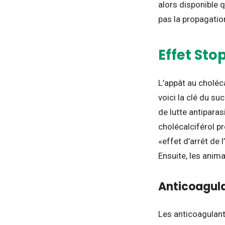
alors disponible 
pas la propagatio
Effet Sto
L’appât au choléca
voici la clé du su
de lutte antipara
cholécalciférol pr
«effet d’arrêt de
Ensuite, les anim
Anticoagula
Les anticoagulants