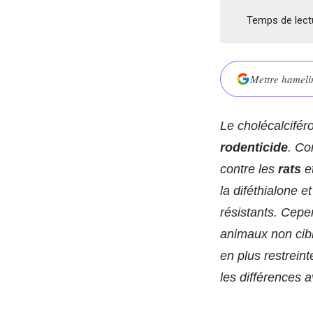
Temps de lect
Mettre hamelin
Le cholécalcifér
rodenticide
. Co
contre les
rats
e
la diféthialone 
résistants. Cepe
animaux non ciblé
en plus restrein
les différences 