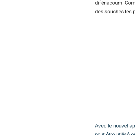
difénacoum. Comme
des souches les p
Avec le nouvel app
peut être utilisé 