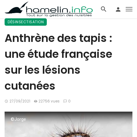
DÉSINSECTISATION
Anthrène des tapis :
une étude française
sur les lésions
cutanées
27/09/2021
22756 vues
0
©Jorge