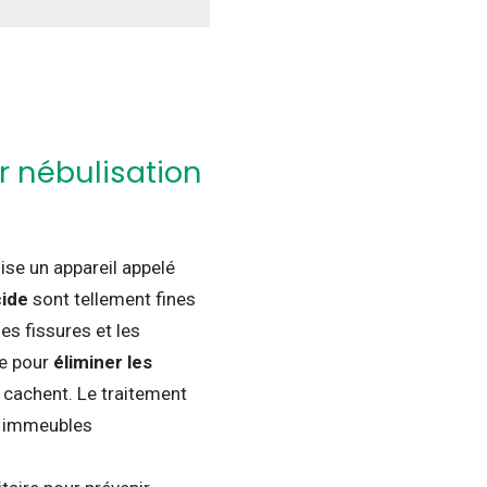
r nébulisation
lise un appareil appelé
cide
sont tellement fines
les fissures et les
ce pour
éliminer les
e cachent.
Le traitement
s immeubles