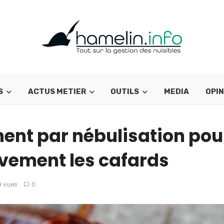
S
ACTUS METIER
OUTILS
MEDIA
OPIN
ent par nébulisation pou
ivement les cafards
9 vues
0