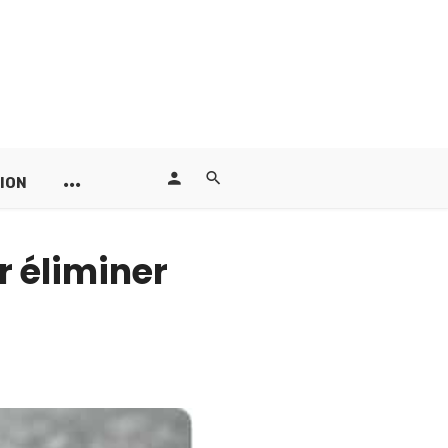
ION
r éliminer