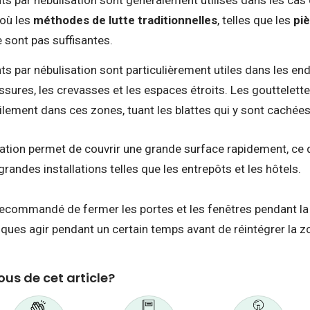
ts par nébulisation sont généralement utilisés dans les cas 
 où les
méthodes de lutte traditionnelles
, telles que les
pi
e sont pas suffisantes.
s par nébulisation sont particulièrement utiles dans les endr
fissures, les crevasses et les espaces étroits. Les gouttelet
ilement dans ces zones, tuant les blattes qui y sont cachée
isation permet de couvrir une grande surface rapidement, ce 
grandes installations telles que les entrepôts et les hôtels.
recommandé de fermer les portes et les fenêtres pendant la 
iques agir pendant un certain temps avant de réintégrer la zo
us de cet article?