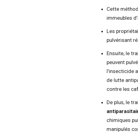
Cette méthode
immeubles d’a
Les propriéta
pulvérisant r
Ensuite, le tr
peuvent pulvé
l’insecticide
de lutte anti
contre les ca
De plus, le tr
antiparasitai
chimiques pui
manipulés co