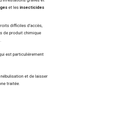
d’infestations graves et
èges
et les
insecticides
oits difficiles d’accès,
tes de produit chimique
s.
qui est particulièrement
nébulisation et de laisser
ne traitée.