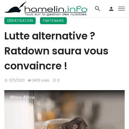
DÉRATISATION
PARTENAIRE
Lutte alternative ?
Ratdown saura vous
convaincre !
11/11/2021
3415 vues
0
©New Africa