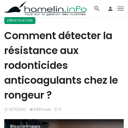
DÉRATISATION
Comment détecter la
résistance aux
rodonticides
anticoagulants chez le
rongeur ?
01/11/2022
5901 vues
0
©lexiconimages