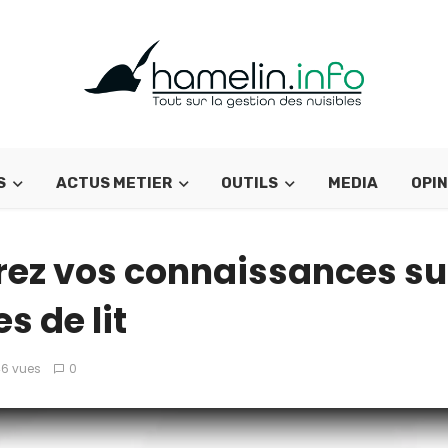
S
ACTUS METIER
OUTILS
MEDIA
OPIN
ez vos connaissances sur
s de lit
6 vues
0