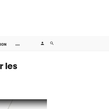
ION
 les