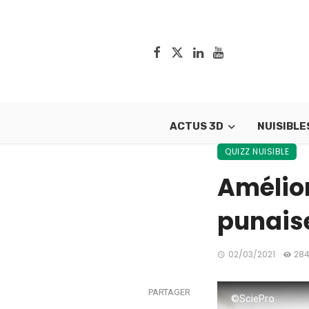
ACTUS 3D
NUISIBLE
QUIZZ NUISIBLE
Amélior
punaise
02/03/2021
284
PARTAGER
©SciePro