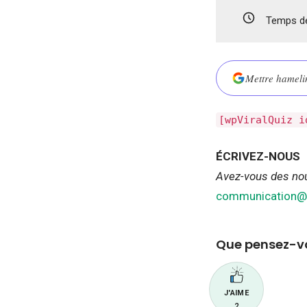
Temps de
Mettre hamelin
[wpViralQuiz i
ÉCRIVEZ-NOUS
Avez-vous des nou
communication@h
Que pensez-vo
J'AIME
2