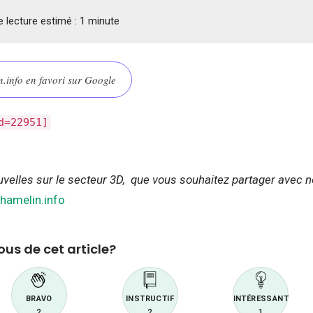
 lecture estimé :
1
minute
.info en favori sur Google
d=22951]
velles sur le secteur 3D, que vous souhaitez partager avec 
amelin.info
us de cet article?
BRAVO
INSTRUCTIF
INTÉRESSANT
2
2
1