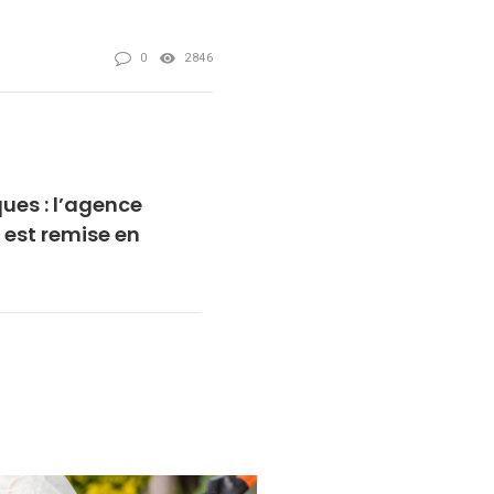
0
2846
ues : l’agence
est remise en