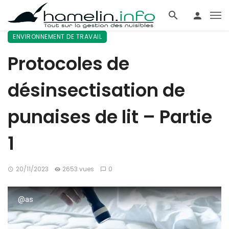
ENVIRONNEMENT DE TRAVAIL
Protocoles de
désinsectisation de
punaises de lit – Partie
1
20/11/2023
2653 vues
0
@as