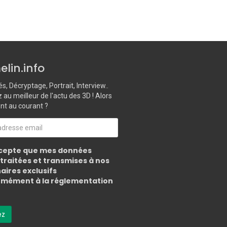
lin.info
és, Décryptage, Portrait, Interview..
au meilleur de l'actu des 3D ! Alors
ent au courant ?
cepte que mes données
 traitées et transmises à nos
aires exclusifs
mément à la réglementation