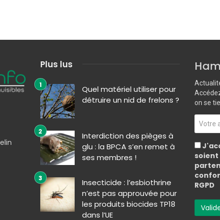
Plus lus
Hame
Actualit
Quel matériel utiliser pour
Accédez 
détruire un nid de frelons ?
on se ti
Interdiction des pièges à
elin
J'ac
glu : la BPCA s’en remet à
soient
ses membres !
parten
confor
Insecticide : l’esbiothrine
RGPD
n’est pas approuvée pour
les produits biocides TP18
dans l’UE