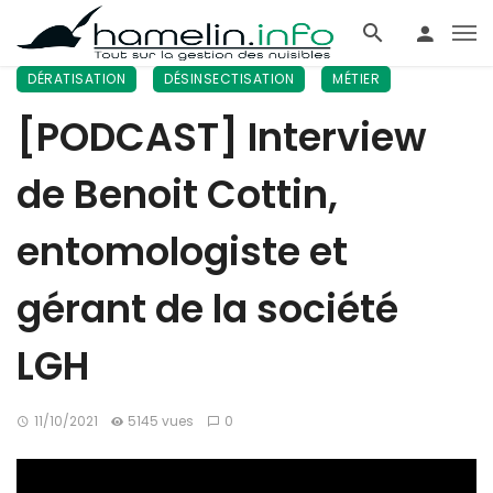
DÉRATISATION
DÉSINSECTISATION
MÉTIER
[PODCAST] Interview
de Benoit Cottin,
entomologiste et
gérant de la société
LGH
11/10/2021
5145 vues
0