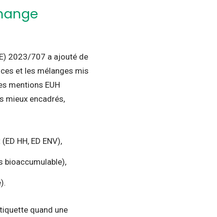
change
(UE) 2023/707 a ajouté de
ances et les mélanges mis
lles mentions EUH
is mieux encadrés,
 (ED HH, ED ENV),
ès bioaccumulable),
).
étiquette quand une