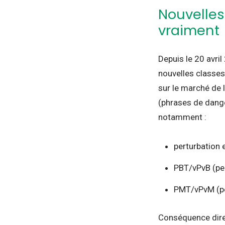
Nouvelles
vraiment
Depuis le 20 avri
nouvelles classes
sur le marché de 
(phrases de dange
notamment :
perturbation 
PBT/vPvB (per
PMT/vPvM (per
Conséquence direc