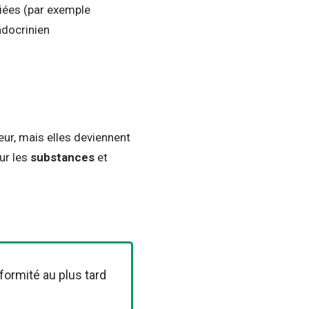
iées (par exemple
docrinien
eur, mais elles deviennent
our les
substances
et
formité au plus tard