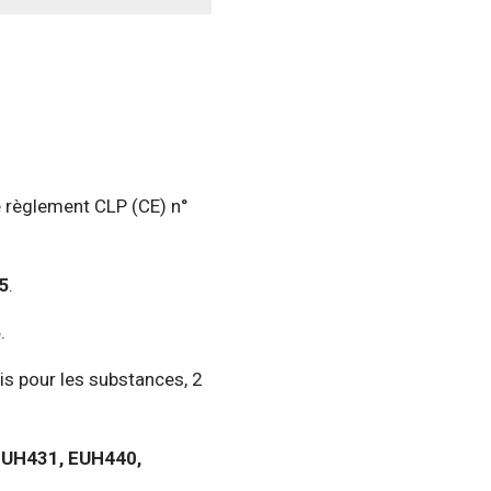
le règlement CLP (CE) n°
5
.
6
.
is pour les substances, 2
EUH431, EUH440,