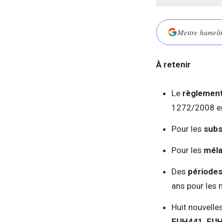
Mettre hamelin
À retenir
Le
règlement
1272/2008 en 
Pour les
subs
Pour les
mél
Des
périodes
ans pour les 
Huit nouvelle
EUH441, EU