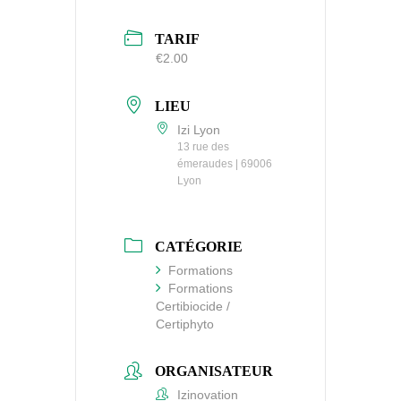
TARIF
€2.00
LIEU
Izi Lyon
13 rue des
émeraudes | 69006
Lyon
CATÉGORIE
Formations
Formations
Certibiocide /
Certiphyto
ORGANISATEUR
Izinovation