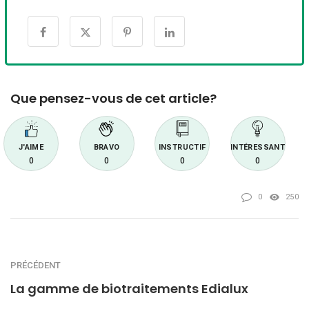
Que pensez-vous de cet article?
J'AIME
BRAVO
INSTRUCTIF
INTÉRESSANT
0
0
0
0
0
250
PRÉCÉDENT
La gamme de biotraitements Edialux