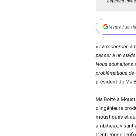
espèces invas
Mettre hamelin
«
La recherche a t
passer à un stade
Nous souhaitons a
problématique de 
président de Ma B
Ma Boite à Mousti
d’ingénieurs produ
moustiques et aux
ambitieux, visant
L’entreprise renf