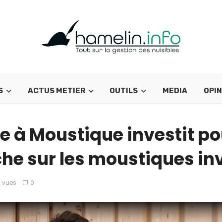
S
ACTUS METIER
OUTILS
MEDIA
OPIN
e à Moustique investit po
he sur les moustiques in
 vues
0