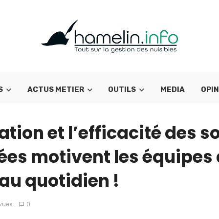
S
ACTUS METIER
OUTILS
MEDIA
OPIN
ation et l’efficacité des s
ées motivent les équipes
au quotidien !
vues
0