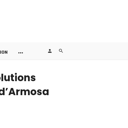
ION
olutions
 d’Armosa