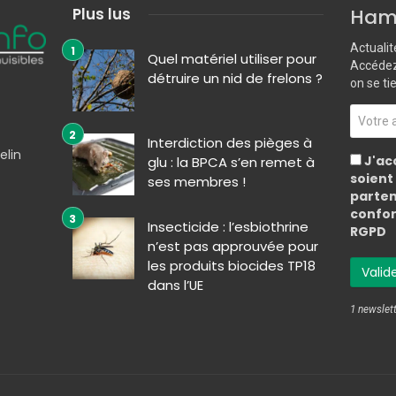
Plus lus
Hame
Actualit
Quel matériel utiliser pour
Accédez 
détruire un nid de frelons ?
on se ti
Interdiction des pièges à
elin
J'ac
glu : la BPCA s’en remet à
soient
ses membres !
parten
confor
Insecticide : l’esbiothrine
RGPD
n’est pas approuvée pour
les produits biocides TP18
dans l’UE
1 newslett