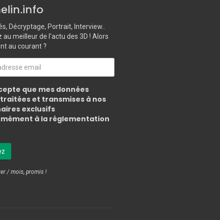
lin.info
és, Décryptage, Portrait, Interview..
au meilleur de l'actu des 3D ! Alors
ent au courant ?
cepte que mes données
 traitées et transmises à nos
aires exclusifs
mément à la réglementation
er / mois, promis !